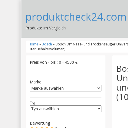
produktcheck24.com
Produkte im Vergleich
Home
»
Bosch
» Bosch DIY Nass- und Trockensauger Universa
Liter Behältervolumen)
Preis von - bis :
0
-
4500
€
Bo
Un
Marke
un
(1
Typ
Bewertung