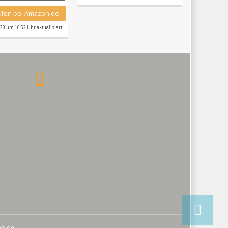
aufen bei Amazon.de
020 um 16:52 Uhr aktualisiert
seo.de