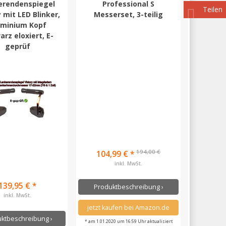
erendenspiegel
Professional S
Teilen
 mit LED Blinker,
Messerset, 3-teilig
uminium Kopf
rz eloxiert, E-
geprüf
194,00 €
104,99 € *
inkl. MwSt.
139,95 € *
Produktbeschreibung ›
inkl. MwSt.
jetzt kaufen bei Amazon.de
ktbeschreibung ›
* am 1.01.2020 um 16:59 Uhr aktualisiert