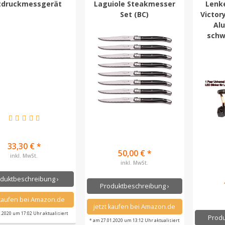
tdruckmessgerät
Laguiole Steakmesser
Lenk
Set (BC)
Victory
Al
schwa
33,30 € *
50,00 € *
inkl. MwSt.
inkl. MwSt.
duktbeschreibung ›
Produktbeschreibung ›
 kaufen bei Amazon.de
jetzt kaufen bei Amazon.de
1.2020 um 17:02 Uhr aktualisiert
Produ
* am 27.01.2020 um 13:12 Uhr aktualisiert