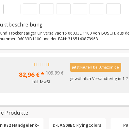
uktbeschreibung
 und Trockensauger UniversalVac 15 06033D1100 von BOSCH, aus der
elnummer: 06033D1100 und der EAN: 3165140873963
jetzt kaufen bei Amazon.de
109,99 €
82,96 € *
gewöhnlich Versandfertig in 1-
inkl. MwSt.
re Produkte
n RS2 Handgelenk-
D-LAG08BC FlyingColors
Pa