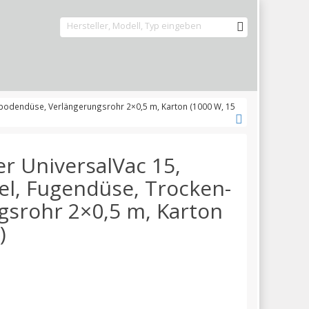
sbodendüse, Verlängerungsrohr 2×0,5 m, Karton (1000 W, 15
r UniversalVac 15,
tel, Fugendüse, Trocken-
srohr 2×0,5 m, Karton
)