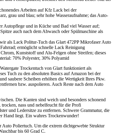
chonendes Arbeiten auf Kfz Lack bei der
arz, grau und blau; sehr hohe Wasseraufnahme; das Auto-
der Autopflege und in Küche und Bad viel Wasser auf;
 Spitze auch nach dem Abwasch oder Spülmaschine als
wir als Lack Politur-Tuch das Glart 472PP Mikrofaser Auto
 Fahrrad; ermöglicht schnelle Lack Reinigung
, Chrom, Kunststoff und Alu-Felgen ohne Streifen; dieses
aterial: 70% Polyester, 30% Polyamid
atergate Trockentuch von Glart funktioniert als
ses Tuch zu den absoluten Basics auf Amazon bei der
 und saubere Scheiben erhöhen die Wertigkeit Ihres Pkw.
 entfernen bzw. auspolieren. Auch Reste nach dem Auto
wischen. Die Kanten sind weich und besonders schonend
trocken, nass und nebelfeucht für die Profi
ster und Ledersitze zu entfernen. Schwere Grammatur, die
der Hand liegt. Ein wahres Trockenwunder!
er Auto Poliertuch. Um die extrem dichtgewebte Struktur
. Waschbar bis 60 Grad C.