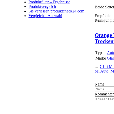
Produktfilter – Ergebnisse
Produktvergleich
Beide Seite
Sie verlassen produktcheck24.com
Empfohlener
Vergleich – Auswahl
Reinigung f
Orange 
Trockent
Typ
Aut
Marke
Glar
←
Glart Mi
bei Auto, M
Name
Kommentar