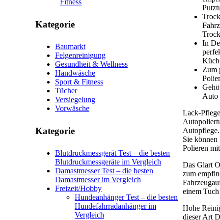
Fitness
Putzt
Trock
Kategorie
Fahrz
Trock
In De
Baumarkt
perfe
Felgenreinigung
Küche
Gesundheit & Wellness
Zum p
Handwäsche
Polie
Sport & Fitness
Gehör
Tücher
Auto 
Versiegelung
Vorwäsche
Lack-Pflege
Autopoliert
Kategorie
Autopflege.
Sie können 
Polieren mi
Blutdruckmessgerät Test – die besten
Blutdruckmessgeräte im Vergleich
Das Glart O
Damastmesser Test – die besten
zum empfind
Damastmesser im Vergleich
Fahrzeugauf
Freizeit/Hobby
einem Tuch 
Hundeanhänger Test – die besten
Hundefahrradanhänger im
Hohe Reinig
Vergleich
dieser Art D