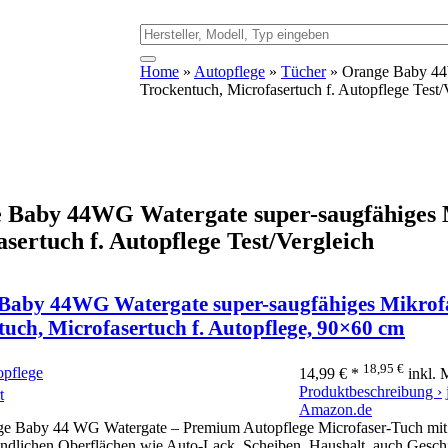
Home
»
Autopflege
»
Tücher
» Orange Baby 44W
Trockentuch, Microfasertuch f. Autopflege Test/
 Baby 44WG Watergate super-saugfähiges 
sertuch f. Autopflege Test/Vergleich
Baby 44WG Watergate super-saugfähiges Mikrof
uch, Microfasertuch f. Autopflege, 90×60 cm
18,95 €
opflege
14,99 € *
inkl.
Produktbeschreibung ›
t
Amazon.de
e Baby 44 WG Watergate – Premium Autopflege Microfaser-Tuch mit en
ndlichen Oberflächen wie Auto-Lack, Scheiben, Haushalt, auch Geschir