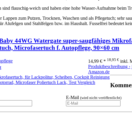
n sind flauschig-weich und haben eine hohe Wasser-Aufnahme beim T
 Lappen zum Putzen, Trocknen, Waschen und als Pflegetuch; sehr saug
ür Alufelgen und Stahlfelgen bzw. im Haushalt. Fusselfrei bedeutet ke
Baby 44WG Watergate super-saugfähiges Mikrof
uch, Microfasertuch f. Autopflege, 90×60 cm
18,95 €
opflege
14,99 € *
inkl.
Produktbeschreibung ›
t
Amazon.de
krofasertuch, für Lackpolitur, Scheiben, Cockpit Reinigung
otorrad, Microfaser Poliertuch Lack, Test Vergleich
Kommen
E-Mail
(wird nicht veröffentlicht)