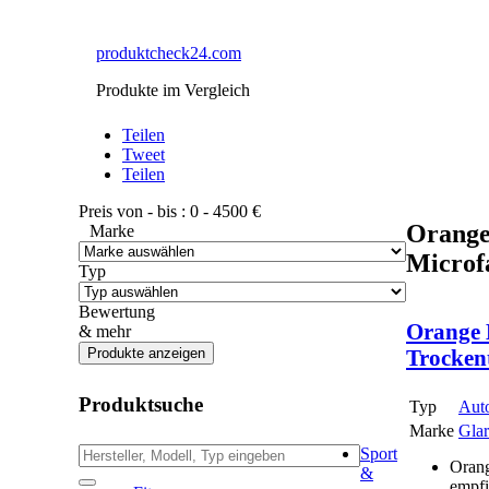
produktcheck24.com
Produkte im Vergleich
Teilen
Tweet
Teilen
Preis von - bis :
0
-
4500
€
Orange
Marke
Microfa
Typ
Bewertung
Orange 
& mehr
Trockent
Produktsuche
Typ
Aut
Marke
Glar
Sport
Orang
&
empfi