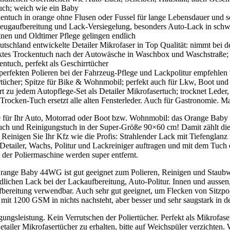
uch; weich wie ein Baby
entuch in orange ohne Flusen oder Fussel für lange Lebensdauer und s
eugaufbereitung und Lack-Versiegelung, besonders Auto-Lack in schw
nen und Oldtimer Pflege gelingen endlich
utschland entwickelte Detailer Mikrofaser in Top Qualität: nimmt bei 
ktes Trockentuch nach der Autowäsche in Waschbox und Waschstraße;
ntuch, perfekt als Geschirrtücher
erfekten Polieren bei der Fahrzeug-Pflege und Lackpolitur empfehlen 
rtücher; Spitze für Bike & Wohnmobil; perfekt auch für Lkw, Boot und
t zu jedem Autopflege-Set als Detailer Mikrofasertuch; trocknet Leder
Trocken-Tuch ersetzt alle alten Fensterleder. Auch für Gastronomie. M
 für Ihr Auto, Motorrad oder Boot bzw. Wohnmobil: das Orange Baby W
uch und Reinigungstuch in der Super-Größe 90×60 cm! Damit zählt die
 Reinigen Sie Ihr Kfz wie die Profis: Strahlender Lack mit Tiefenglanz
Detailer, Wachs, Politur und Lackreiniger auftragen und mit dem Tuch
t der Poliermaschine werden super entfernt.
range Baby 44WG ist gut geeignet zum Polieren, Reinigen und Staub
lichen Lack bei der Lackaufbereitung, Auto-Politur. Innen und aussen, 
bereitung verwendbar. Auch sehr gut geeignet, um Flecken von Sitzpol
mit 1200 GSM in nichts nachsteht, aber besser und sehr saugstark in 
ungsleistung. Kein Verrutschen der Poliertücher. Perfekt als Mikrofas
etailer Mikrofasertücher zu erhalten, bitte auf Weichspüler verzichten