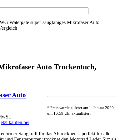
G Watergate super-saugfähiges Mikrofaser Auto
Vergleich
Mikrofaser Auto Trockentuch,
aser Auto
* Preis wurde zuletzt am 1. Januar 2020
um 16:59 Uhr aktualisiert
 MwSt.
jetzt kaufen bei
ormer Saugkraft für das Abtrocknen – perfekt für alle
r und Fensterputzen; trocknet den Motorrad Leder-Sitz als