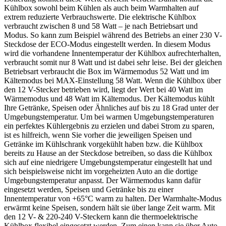
Kühlbox sowohl beim Kühlen als auch beim Warmhalten auf
extrem reduzierte Verbrauchswerte. Die elektrische Kühlbox
verbraucht zwischen 8 und 58 Watt – je nach Betriebsart und
Modus. So kann zum Beispiel während des Betriebs an einer 230 V-
Steckdose der ECO-Modus eingestellt werden. In diesem Modus
wird die vorhandene Innentemperatur der Kühlbox aufrechterhalten,
verbraucht somit nur 8 Watt und ist dabei sehr leise. Bei der gleichen
Betriebsart verbraucht die Box im Wärmemodus 52 Watt und im
Kältemodus bei MAX-Einstellung 58 Watt. Wenn die Kühlbox über
den 12 V-Stecker betrieben wird, liegt der Wert bei 40 Watt im
Wärmemodus und 48 Watt im Kältemodus. Der Kältemodus kühlt
Ihre Getränke, Speisen oder Ähnliches auf bis zu 18 Grad unter der
Umgebungstemperatur. Um bei warmen Umgebungstemperaturen
ein perfektes Kühlergebnis zu erzielen und dabei Strom zu sparen,
ist es hilfreich, wenn Sie vorher die jeweiligen Speisen und
Getränke im Kühlschrank vorgekühlt haben bzw. die Kühlbox
bereits zu Hause an der Steckdose betreiben, so dass die Kühlbox
sich auf eine niedrigere Umgebungstemperatur eingestellt hat und
sich beispielsweise nicht im vorgeheizten Auto an die dortige
Umgebungstemperatur anpasst. Der Wärmemodus kann dafür
eingesetzt werden, Speisen und Getränke bis zu einer
Innentemperatur von +65°C warm zu halten. Der Warmhalte-Modus
erwärmt keine Speisen, sondern hält sie über lange Zeit warm. Mit
den 12 V- & 220-240 V-Steckern kann die thermoelektrische
Kühlbox flexibel eingesetzt werden. Zum einen kann sie über Auto-