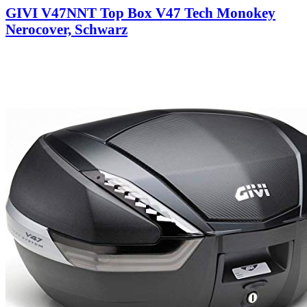
GIVI V47NNT Top Box V47 Tech Monokey
Nerocover, Schwarz