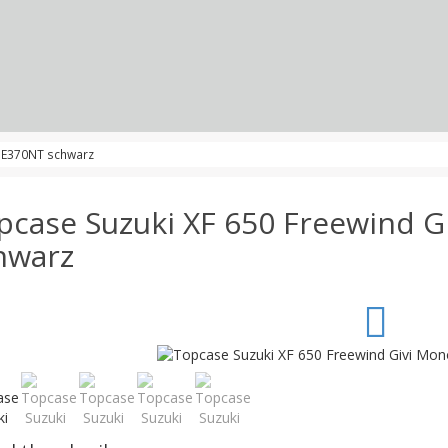
k E370NT schwarz
pcase Suzuki XF 650 Freewind 
hwarz