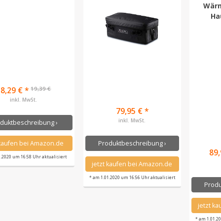
Wärm
Ha
19,39 €
18,29 € *
inkl. MwSt.
79,95 € *
inkl. MwSt.
duktbeschreibung ›
 kaufen bei Amazon.de
Produktbeschreibung ›
89,
1.2020 um 16:58 Uhr aktualisiert
jetzt kaufen bei Amazon.de
* am 1.01.2020 um 16:56 Uhr aktualisiert
Produ
jetzt k
* am 1.01.2