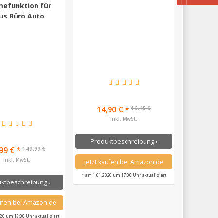
efunktion für
us Büro Auto
16,45 €
14,90 € *
inkl. MwSt.
Produktbeschreibung ›
149,99 €
99 € *
inkl. MwSt.
jetzt kaufen bei Amazon.de
* am 1.01.2020 um 17:00 Uhr aktualisiert
ktbeschreibung ›
aufen bei Amazon.de
020 um 17:00 Uhr aktualisiert