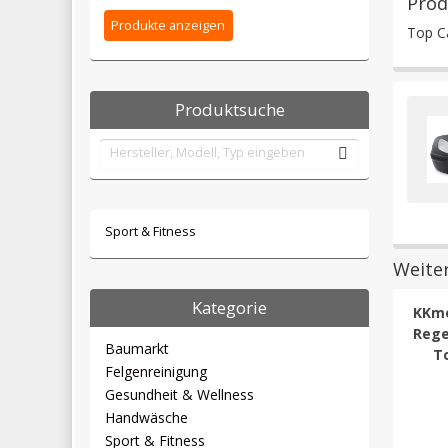
Prod
Top C
Produktsuche
Sport & Fitness
Weite
Kategorie
KKm
Rege
Baumarkt
T
Felgenreinigung
Gesundheit & Wellness
Handwäsche
Sport & Fitness