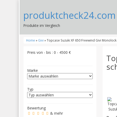
produktcheck24.com
Produkte im Vergleich
Home
»
Givi
» Topcase Suzuki XF 650 Freewind Givi Monoloc
Preis von - bis :
0
-
4500
€
To
sc
Marke
Typ
Bewertung
& mehr