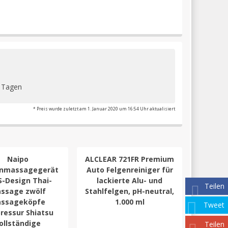
2 Tagen
* Preis wurde zuletzt am 1. Januar 2020 um 16:54 Uhr aktualisiert
Naipo
ALCLEAR 721FR Premium
nmassagegerät
Auto Felgenreiniger für
S-Design Thai-
lackierte Alu- und
Teilen
ssage zwölf
Stahlfelgen, pH-neutral,
ssageköpfe
1.000 ml
Tweet
ressur Shiatsu
ollständige
Teilen