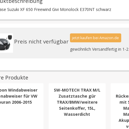
uktbeschreibung
ase Suzuki XF 650 Freewind Givi Monolock E370NT schwarz
jetzt kaufen bei Amazon.de
Preis nicht verfügbar
gewöhnlich Versandfertig in 1-
re Produkte
oon Windabweiser
SW-MOTECH TRAX M/L
nabweiser für VW
Zusatztasche gür
Rücke
ouran 2006-2015
TRAX/BMW/weitere
mit 
Seitenkoffer, 15L,
Ma
Wasserdicht
Ma
Akup
v