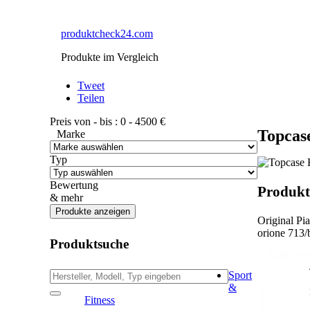
produktcheck24.com
Produkte im Vergleich
Tweet
Teilen
Preis von - bis :
0
-
4500
€
Topcase
Marke
Typ
Bewertung
Produkt
& mehr
Original Pi
orione 713/
Produktsuche
Sport
&
Fitness