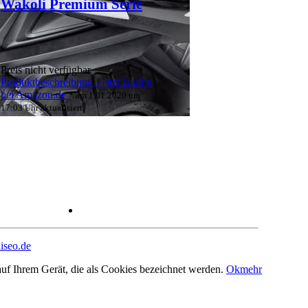
Wakoli Premium Serie
Preis nicht verfügbar
Produktbeschreibung ›
jetzt kaufen
bei Amazon.de
* am 1.01.2020 um
17:03 Uhr aktualisiert
liseo.de
auf Ihrem Gerät, die als Cookies bezeichnet werden.
Ok
mehr