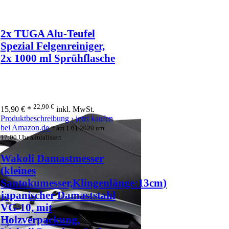
2x TUGA Alu-Teufel
Spezial Felgenreiniger,
2x 1000 ml Sprühflasche
22,90 €
15,90 € *
inkl. MwSt.
Produktbeschreibung ›
jetzt kaufen
bei Amazon.de
* am 1.01.2020 um
17:00 Uhr aktualisiert
Wakoli Damastmesser
(kleines
Santokumesser,Klingenlänge:13cm)
japanischer Damaststahl
VG-10, mit
Holzverpackung,