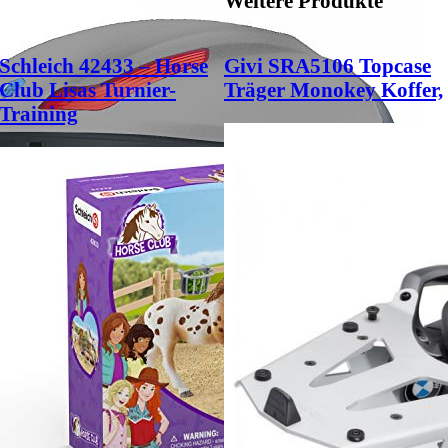
Weitere Produkte
Schleich 42433 – Horse
Givi SRA5106 Topcase
Club Lisas Turnier-
Träger Monokey Koffer,
Training