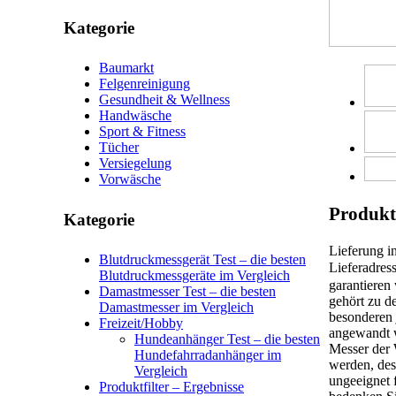
Kategorie
Baumarkt
Felgenreinigung
Gesundheit & Wellness
Handwäsche
Sport & Fitness
Tücher
Versiegelung
Vorwäsche
Produkt
Kategorie
Lieferung i
Blutdruckmessgerät Test – die besten
Lieferadres
Blutdruckmessgeräte im Vergleich
garantieren
Damastmesser Test – die besten
gehört zu d
Damastmesser im Vergleich
besonderen 
Freizeit/Hobby
angewandt w
Hundeanhänger Test – die besten
Messer der 
Hundefahrradanhänger im
werden, des
Vergleich
ungeeignet 
Produktfilter – Ergebnisse