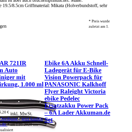
ahl ist aber auch bruchempfindlicher. Maße:
19.5/8.5cm Griffmaterial: Mikata (Holverbundstoff, sehr
* Preis wurde
agen
zuletzt am 1.
AR 721IR
Ebike 6A Akku Schnell-
m Auto
Ladegerät für E-Bike
iniger mit
Vision Powerpack für
irkung, 1.000 ml
PANASONIC Kalkhoff
Flyer Raleight Victoria
ebike Pedelec
Ersatzakku Power Pack
– 6A Lader Akkuman.de
5,20 €
inkl. MwSt.
Set
chreibung ›
jetzt kaufen
n.de
* am 1.01.2020 um
ualisiert