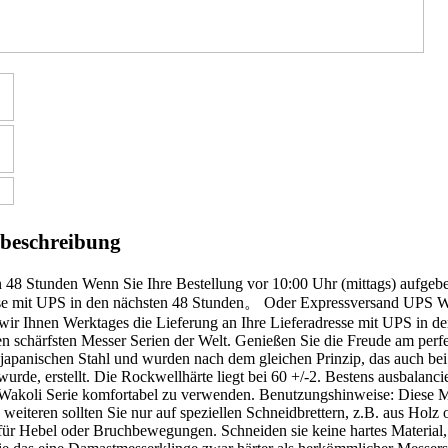
beschreibung
n 48 Stunden Wenn Sie Ihre Bestellung vor 10:00 Uhr (mittags) aufgebe
se mit UPS in den nächsten 48 Stunden。 Oder Expressversand UPS Wen
 wir Ihnen Werktages die Lieferung an Ihre Lieferadresse mit UPS in 
en schärfsten Messer Serien der Welt. Genießen Sie die Freude am perf
japanischen Stahl und wurden nach dem gleichen Prinzip, das auch be
urde, erstellt. Die Rockwellhärte liegt bei 60 +/-2. Bestens ausbalanci
Wakoli Serie komfortabel zu verwenden. Benutzungshinweise: Diese Mes
 weiteren sollten Sie nur auf speziellen Schneidbrettern, z.B. aus Hol
für Hebel oder Bruchbewegungen. Schneiden sie keine hartes Material, 