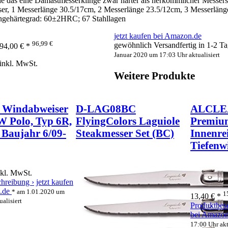
e das eine Damastmesserklinge zwar härter als herkömmlicher Messerst
r, 1 Messerlänge 30.5/17cm, 2 Messerlänge 23.5/12cm, 3 Messerlänge 
ingehärtegrad: 60±2HRC; 67 Stahllagen
jetzt kaufen bei Amazon.de
96,99 €
gewöhnlich Versandfertig in 1-2 T
94,00 € *
Januar 2020 um 17:03 Uhr aktualisiert
inkl. MwSt.
Weitere Produkte
 Windabweiser
D-LAG08BC
ALCLE
W Polo, Typ 6R,
FlyingColors Laguiole
Premiu
 Baujahr 6/09-
Steakmesser Set (BC)
Innenre
Tiefenw
nkl. MwSt.
hreibung ›
jetzt kaufen
n.de
* am 1.01.2020 um
1
13,40 € *
alisiert
Produktbes
bei Amazo
17:00 Uhr akt