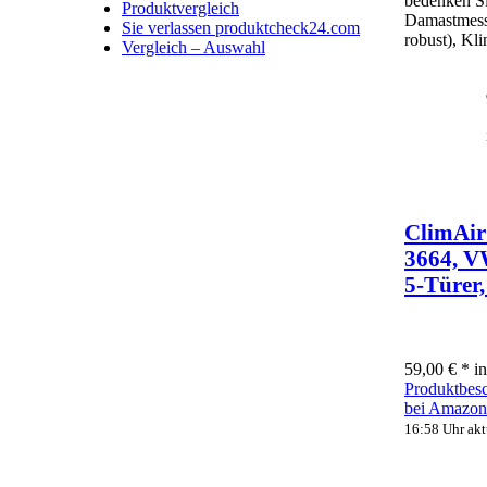
bedenken Si
Produktvergleich
Damastmesse
Sie verlassen produktcheck24.com
robust), Kl
Vergleich – Auswahl
ClimAir
3664, V
5-Türer,
59,00 € *
i
Produktbesc
bei Amazo
16:58 Uhr aktu